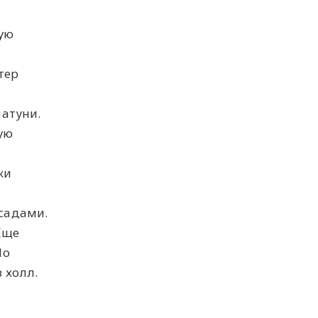
рую
тер
латуни.
ую
ки
садами.
Еще
По
 холл.