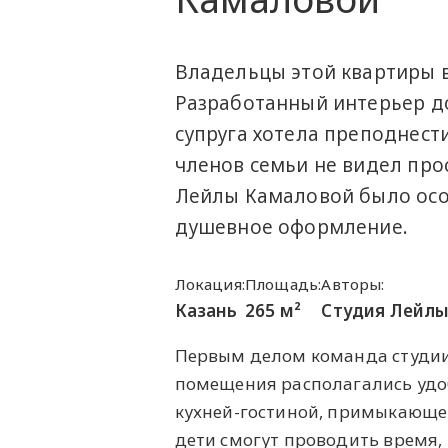
Владельцы этой квартиры в
Разработанный интерьер д
супруга хотела преподнест
членов семьи не видел про
Лейлы Камаловой было осо
душевное оформление.
Локация:
Площадь:
Авторы:
Казань
265 м²
Студия Лейл
Первым делом команда студии
помещения располагались удоб
кухней-гостиной, примыкающей 
дети смогут проводить время, 