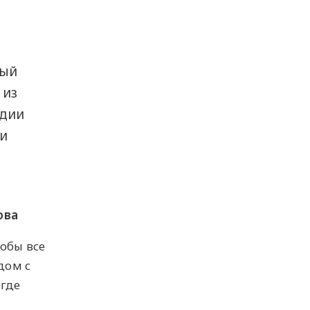
рый
 из
удии
и
ова
обы все
дом с
 где