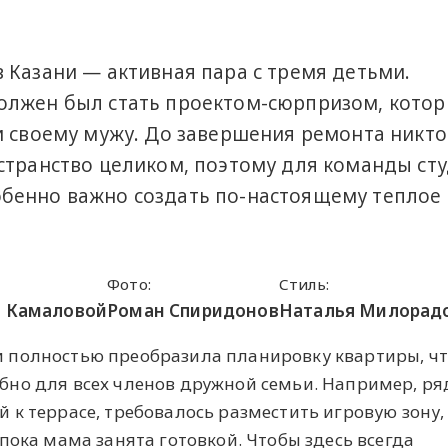
 Казани — активная пара с тремя детьми.
олжен был стать проектом-сюрпризом, кото
и своему мужу. До завершения ремонта никто
странство целиком, поэтому для команды ст
бенно важно создать по-настоящему теплое 
Фото:
Стиль:
ы Камаловой
Роман Спиридонов
Наталья Милорад
 полностью преобразила планировку квартиры, чт
но для всех членов дружной семьи. Например, ря
к террасе, требовалось разместить игровую зону,
пока мама занята готовкой. Чтобы здесь всегда