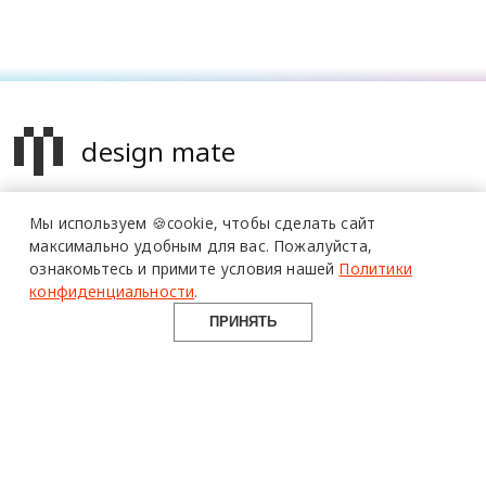
design mate
Design Mate - независимое интернет издание о дизайне во
Мы используем 🍪cookie,
чтобы сделать сайт
всех его проявлениях. Создаем авторский контент для
максимально удобным для вас.
Пожалуйста,
дизайнеров, архитекторов и всех неравнодушных к
ознакомьтесь и примите условия нашей
Политики
красоте с 2016 года.
конфиденциальности
.
© 2016-2026 Все права защищены
ПРИНЯТЬ
О ПРОЕКТЕ
РУБРИКИ
СОЦСЕТИ
Команда
Читать
Telegram
Реклама
Смотреть
100gram
Mediakit
Пойти
Pinterest
Контакты
Найти
YouTube