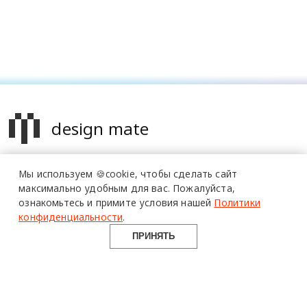
design mate
Design Mate - независимое интернет издание о дизайне во
Мы используем 🍪cookie,
чтобы сделать сайт
всех его проявлениях. Создаем авторский контент для
максимально удобным для вас.
Пожалуйста,
дизайнеров, архитекторов и всех неравнодушных к
ознакомьтесь и примите условия нашей
Политики
красоте с 2016 года.
конфиденциальности
.
© 2016-2026 Все права защищены
ПРИНЯТЬ
О ПРОЕКТЕ
РУБРИКИ
СОЦСЕТИ
Команда
Читать
Telegram
Реклама
Смотреть
100gram