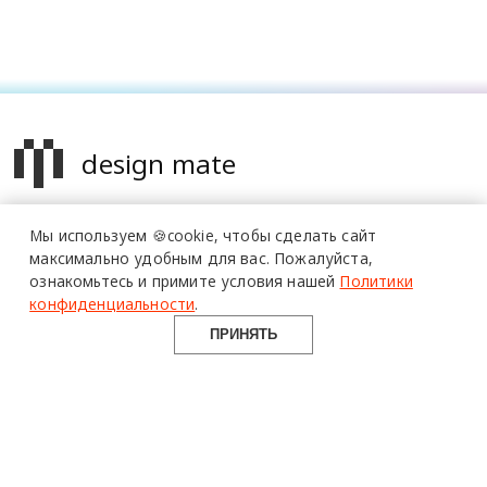
design mate
Design Mate - независимое интернет издание о дизайне во
Мы используем 🍪cookie,
чтобы сделать сайт
всех его проявлениях. Создаем авторский контент для
максимально удобным для вас.
Пожалуйста,
дизайнеров, архитекторов и всех неравнодушных к
ознакомьтесь и примите условия нашей
Политики
красоте с 2016 года.
конфиденциальности
.
© 2016-2026 Все права защищены
ПРИНЯТЬ
О ПРОЕКТЕ
РУБРИКИ
СОЦСЕТИ
Команда
Читать
Telegram
Реклама
Смотреть
100gram
Mediakit
Пойти
Pinterest