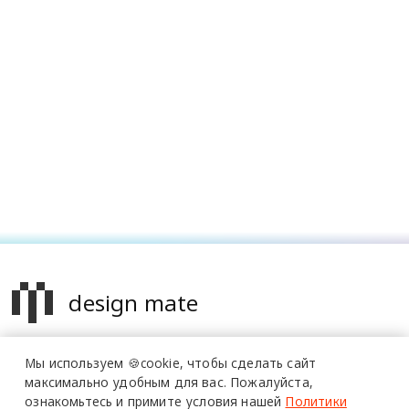
design mate
Design Mate - независимое интернет издание о дизайне во
Мы используем 🍪cookie,
чтобы сделать сайт
всех его проявлениях. Создаем авторский контент для
максимально удобным для вас.
Пожалуйста,
дизайнеров, архитекторов и всех неравнодушных к
ознакомьтесь и примите условия нашей
Политики
красоте с 2016 года.