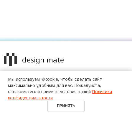
design mate
Design Mate - независимое интернет издание о дизайне во
Мы используем 🍪cookie,
чтобы сделать сайт
всех его проявлениях. Создаем авторский контент для
максимально удобным для вас.
Пожалуйста,
дизайнеров, архитекторов и всех неравнодушных к
ознакомьтесь и примите условия нашей
Политики
красоте с 2016 года.
конфиденциальности
.
© 2016-2026 Все права защищены
ПРИНЯТЬ
О ПРОЕКТЕ
РУБРИКИ
СОЦСЕТИ
Команда
Читать
Telegram