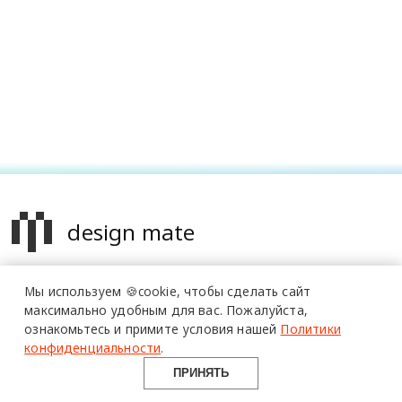
design mate
Design Mate - независимое интернет издание о дизайне во
более 20 тысяч
Мы используем 🍪cookie,
чтобы сделать сайт
всех его проявлениях. Создаем авторский контент для
специалистов читают
максимально удобным для вас.
Пожалуйста,
про дизайн
дизайнеров, архитекторов и всех неравнодушных к
и архитектуру
ознакомьтесь и примите условия нашей
Политики
красоте с 2016 года.
в Telegram канале
конфиденциальности
.
Design Mate
© 2016-2026 Все права защищены
ПРИНЯТЬ