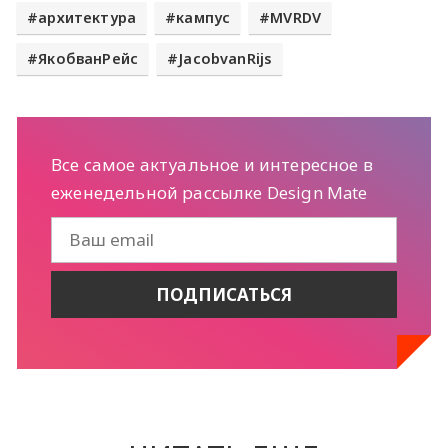
архитектура
кампус
MVRDV
ЯкобванРейс
JacobvanRijs
Все самое актуальное и интересное в
еженедельной рассылке Design Mate