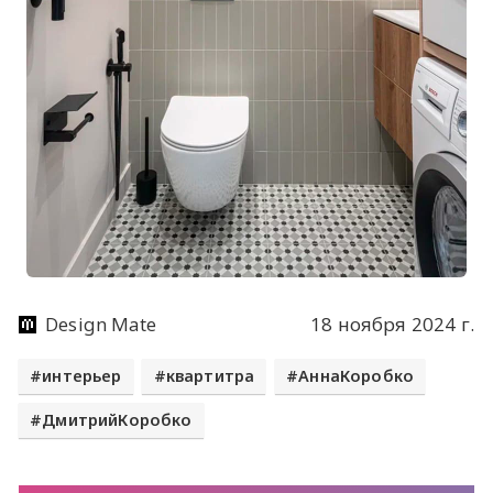
Design Mate
18 ноября 2024 г.
интерьер
квартитра
АннаКоробко
ДмитрийКоробко