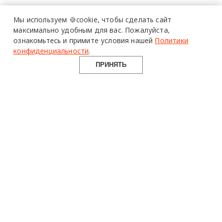
специалистов читают
про дизайн
Мы используем 🍪cookie,
чтобы сделать сайт
и архитектуру
максимально удобным для вас.
Пожалуйста,
в Telegram канале
ознакомьтесь и примите условия нашей
Политики
Design Mate
конфиденциальности
.
ПРИНЯТЬ
14 необычных офисов со всего света
ИНТЕРЬЕРЫ