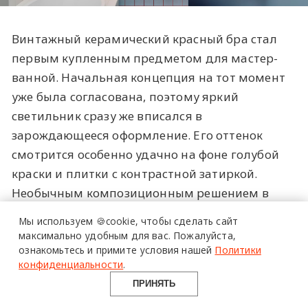
Винтажный керамический красный бра стал
первым купленным предметом для мастер-
ванной. Начальная концепция на тот момент
уже была согласована, поэтому яркий
светильник сразу же вписался в
зарождающееся оформление. Его оттенок
смотрится особенно удачно на фоне голубой
более 20 тысяч
краски и плитки с контрастной затиркой.
специалистов читают
Необычным композиционным решением в
про дизайн
помещении с изогнутой стеной оказалась
и архитектуру
Мы используем 🍪cookie,
чтобы сделать сайт
единая линия тумбы с умывальником и полки
в Telegram канале
максимально удобным для вас.
Пожалуйста,
для косметических принадлежностей возле
ознакомьтесь и примите условия нашей
Политики
Design Mate
конфиденциальности
.
ванной — ярко-оранжевые конструкции
ПРИНЯТЬ
визуально объединили две части