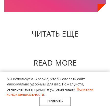
ЧИТАТЬ ЕЩЕ
READ MORE
более 20 тысяч
Мы используем 🍪cookie,
чтобы сделать сайт
специалистов читают
про дизайн
максимально удобным для вас.
Пожалуйста,
и архитектуру
ознакомьтесь и примите условия нашей
Политики
в Telegram канале
Design Mate
конфиденциальности
.
ПРИНЯТЬ