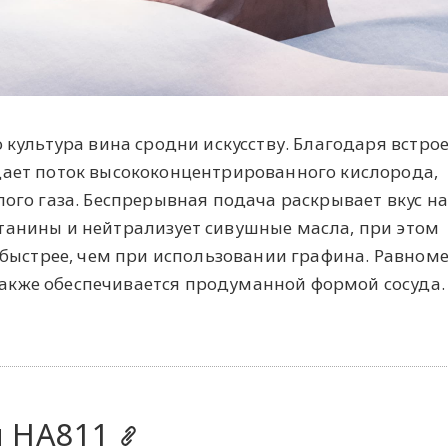
о культура вина сродни искусству. Благодаря встро
дает поток высококонцентрированного кислорода,
лого газа. Беспрерывная подача раскрывает вкус на
танины и нейтрализует сивушные масла, при этом
з быстрее, чем при использовании графина. Равном
акже обеспечивается продуманной формой сосуда.
я HA811