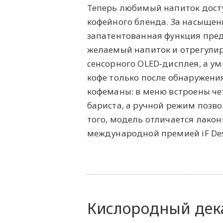
Теперь любимый напиток досту
кофейного бленда. За насыщенн
запатентованная функция пред
желаемый напиток и отрегули
сенсорного OLED‑дисплея, а у
кофе только после обнаружения
кофеманы: в меню встроены че
бариста, а ручной режим позв
того, модель отличается лак
международной премией iF Des
Кислородный дек