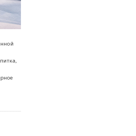
енной
питка,
ерное