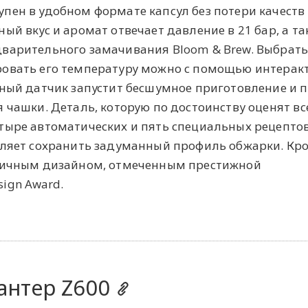
пен в удобном формате капсул без потери качеств
ый вкус и аромат отвечает давление в 21 бар, а та
варительного замачивания Bloom & Brew. Выбрат
ровать его температуру можно с помощью интерак
мный датчик запустит бесшумное приготовление и 
 чашки. Деталь, которую по достоинству оценят вс
тыре автоматических и пять специальных рецептов
оляет сохранить задуманный профиль обжарки. Кр
оничным дизайном, отмеченным престижной
ign Award.
антер Z600