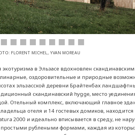
ОТО: FLORENT MICHEL, YVAN MOREAU
я экотуризма в Эльзасе вдохновлен скандинавским
улинарные, оздоровительные и природные возмож
ысотах эльзасской деревни Брайтенбах ландшафтн
адиционный скандинавский hygge, место уединени
дой. Отельный комплекс, включающий главное зда
владельца отеля и 14 гостевых домиков, находится
tura 2000 и идеально вписывается в среду, не нару
 простыми рублеными формами, каждая из которы