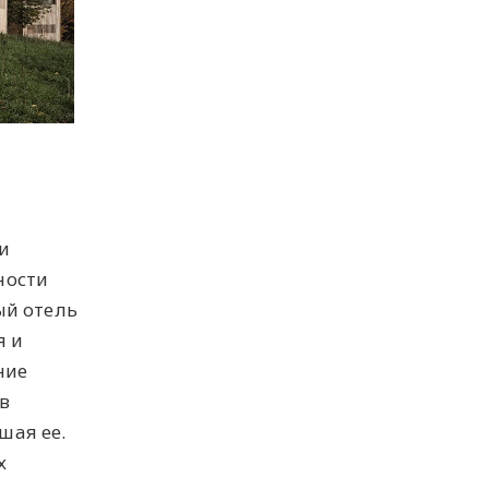
и
ности
ый отель
я и
ние
 в
шая ее.
х