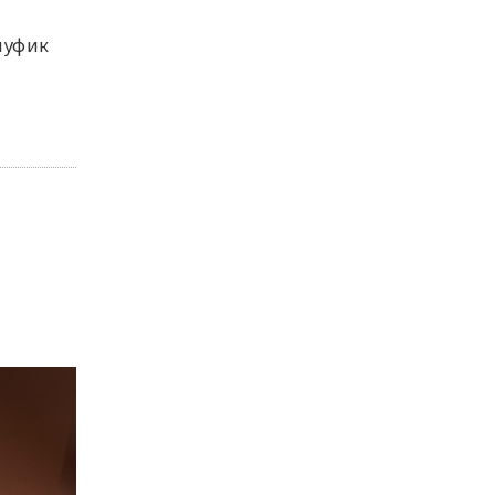
пуфик