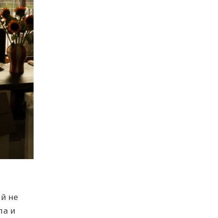
й не
ла и