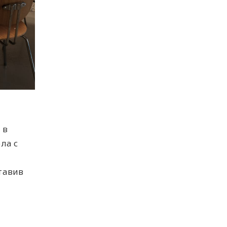
 в
ла с
тавив