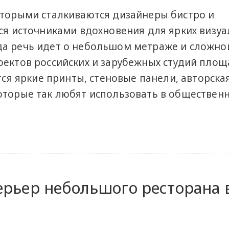
оторыми сталкиваются дизайнеры бистро и
тся источниками вдохновения для ярких визу
да речь идет о небольшом метраже и сложно
оектов российских и зарубежных студий пло
ются яркие принты, стеновые панели, авторска
оторые так любят использовать в обществен
рьер небольшого ресторана 