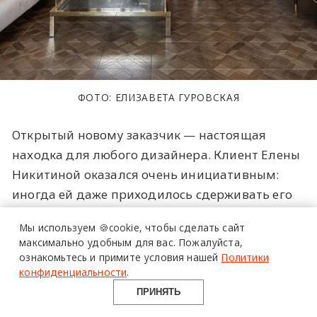
ФОТО: ЕЛИЗАВЕТА ГУРОВСКАЯ
Открытый новому заказчик — настоящая
находка для любого дизайнера. Клиент Елены
более 20 тысяч
Никитиной оказался очень инициативным:
специалистов читают
иногда ей даже приходилось сдерживать его
про дизайн
смелые предложения, корректируя и
и архитектуру
Мы используем 🍪cookie,
чтобы сделать сайт
направляя их в стилистическое русло проекта.
в Telegram канале
максимально удобным для вас.
Пожалуйста,
Наполненная историческими деталями
ознакомьтесь и примите условия нашей
Политики
Design Mate
конфиденциальности
.
квартира расположена в доходном доме 1914
года постройки, поэтому ключевой задачей
ПРИНЯТЬ
Елены стало сохранение общего контекста