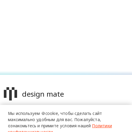
design mate
Design Mate - независимое интернет издание о дизайне во
Мы используем 🍪cookie,
чтобы сделать сайт
всех его проявлениях. Создаем авторский контент для
максимально удобным для вас.
Пожалуйста,
дизайнеров, архитекторов и всех неравнодушных к
ознакомьтесь и примите условия нашей
Политики
красоте с 2016 года.
конфиденциальности
.