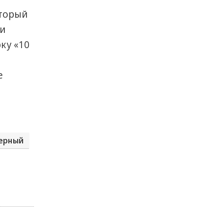
оторый
 и
ку «10
е
терный