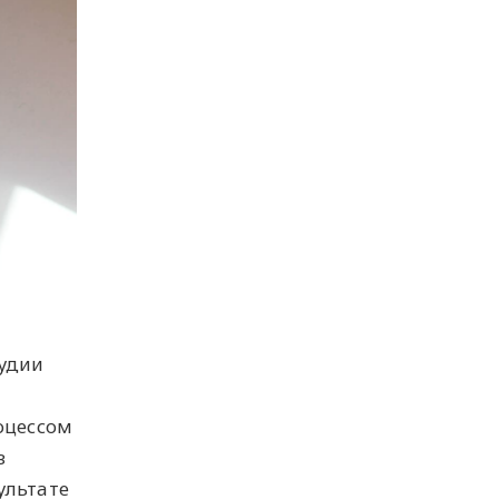
удии
оцессом
з
ультате