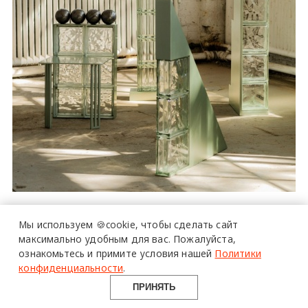
более 20 тысяч
специалистов читают
Мы используем 🍪cookie,
чтобы сделать сайт
про дизайн
максимально удобным для вас.
Пожалуйста,
и архитектуру
ознакомьтесь и примите условия нашей
Политики
в Telegram канале
Design Mate
конфиденциальности
.
ПРИНЯТЬ