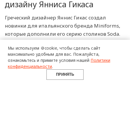
дизайну Янниса Гикаса
Греческий дизайнер Яннис Гикас создал
новинки для итальянского бренда Miniforms,
которые дополнили его серию столиков Soda.
Автор стремился подчеркнуть
Мы используем 🍪cookie,
чтобы сделать сайт
исключительную прозрачность стекла при
максимально удобным для вас.
Пожалуйста,
помощи игривых форм и геометрии. Изделия
ознакомьтесь и примите условия нашей
Политики
выдуваются из муранского стекла вверх
конфиденциальности
.
ногами, и в результате мастера формируют
ПРИНЯТЬ
единый объем на массивном основании.
Новые вариации созданы по такой же
технологии и сохраняют общую концепцию
линейки: дизайнер изменил количество ножек,
добавил новые формы столешницы (овальную
и квадратную) и свежие оттенки —