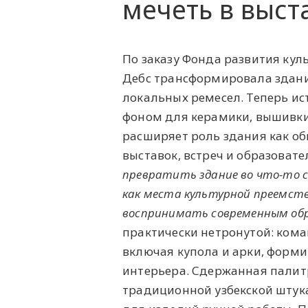
мечеть в выст
По заказу Фонда развития кул
Дебс трансформировала здание
локальных ремесел. Теперь ис
фоном для керамики, вышивки,
расширяет роль здания как об
выставок, встреч и образоват
превратить здание во что-то с
как места культурной преемст
воспринимать современным об
практически нетронутой: ком
включая купола и арки, фор
интерьера. Сдержанная палит
традиционной узбекской штук