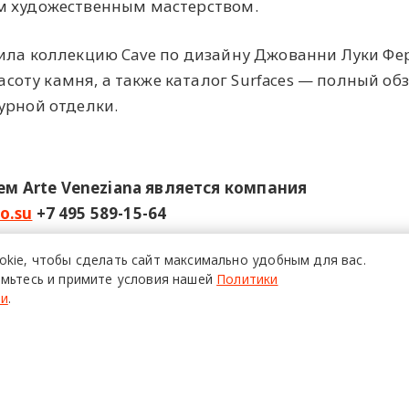
м художественным мастерством.
ила коллекцию Cave по дизайну Джованни Луки Фе
ту камня, а также каталог Surfaces — полный об
урной отделки.
 Arte Veneziana является компания
o.su
+7 495 589-15-64
ОНЕРНОГО ОБЩЕСТВА "ГЛОРИЯ КОНСУЛЬТАНТС СА" ИНН
18 ма
okie,
чтобы сделать сайт
максимально удобным для вас.
мьтесь и примите условия нашей
Политики
ти
.
еделяДизайна2026