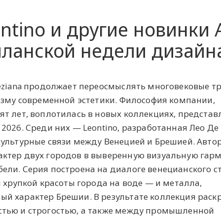
ntino и другие новинки 
иланской недели дизайн
neziana продолжает переосмыслять многовековые 
изму современной эстетики. Философия компании,
т лет, воплотилась в новых коллекциях, предста
2026. Среди них — Leontino, разработанная Лео Де
ультурные связи между Венецией и Брешией. Авто
ктер двух городов в выверенную визуальную гар
ели. Серия построена на диалоге венецианского с
и хрупкой красоты города на воде — и металла,
й характер Брешии. В результате коллекция раск
тью и строгостью, а также между промышленной