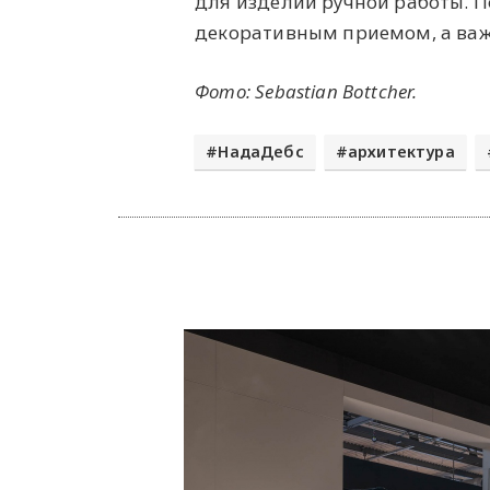
для изделий ручной работы. П
декоративным приемом, а важ
Фото: Sebastian Bottcher.
НадаДебс
архитектура