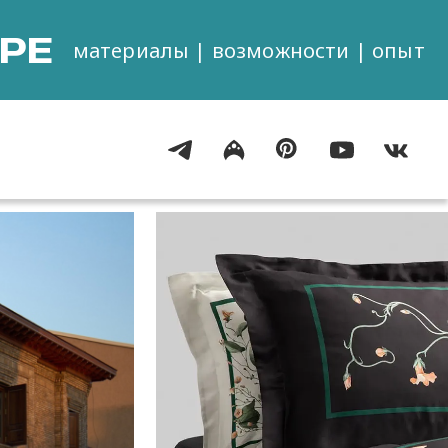
РЕ
материалы | возможности | опыт