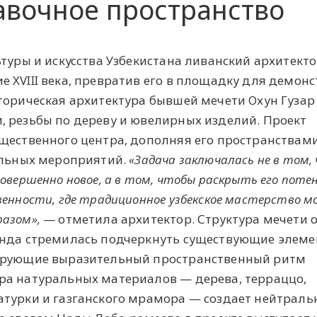
авочное пространство
ьтуры и искусства Узбекистана ливанский архитект
 XVIII века, превратив его в площадку для демон
торическая архитектура бывшей мечети Охун Гузар
 резьбы по дереву и ювелирных изделий. Проект
щественного центра, дополняя его пространствам
ельных мероприятий.
«Задача заключалась не в том,
овершенно новое, а в том, чтобы раскрыть его поте
венности, где традиционное узбекское мастерство 
разом»,
— отметила архитектор. Структура мечети 
анда стремилась подчеркнуть существующие элеме
мирующие выразительный пространственный ритм
ра натуральных материалов — дерева, терраццо,
атурки и газганского мрамора — создает нейтрал