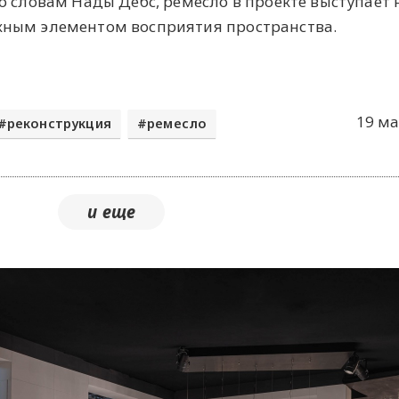
о словам Нады Дебс, ремесло в проекте выступает 
ным элементом восприятия пространства.
19 ма
реконструкция
ремесло