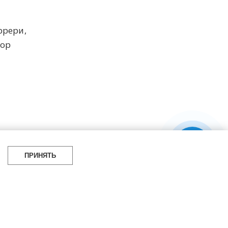
ррери,
зор
я 2026 г.
ПРИНЯТЬ