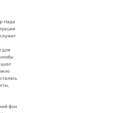
ор Нада
страции
 служит
и для
 чтобы
нциал
можно
осталась
нты,
ьный фон