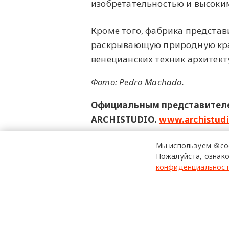
изобретательностью и высоки
Кроме того, фабрика представ
раскрывающую природную красо
венецианских техник архитект
Фото: Pedro Machado.
Официальным представителем
ARCHISTUDIO.
www.archistudi
Реклама: Представительство АКЦИ
Мы используем 🍪co
9909414069 Erid 2SDnjbxASie
Пожалуйста, ознако
конфиденциальнос
ArteVeneziana
МиланскаяН