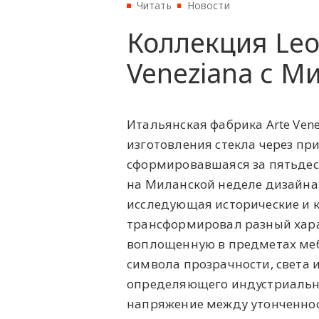
Читать
Новости
Коллекция Leo
Veneziana с М
Итальянская фабрика Arte Ve
изготовления стекла через пр
сформировавшаяся за пятьдеся
на Миланской неделе дизайна 
исследующая исторические и к
трансформировал разный хара
воплощенную в предметах меб
символа прозрачности, света 
определяющего индустриальны
напряжение между утонченнос