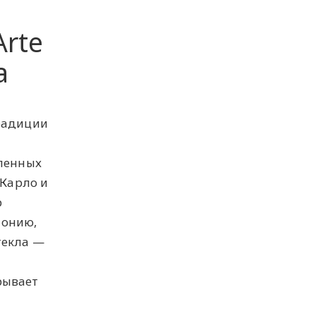
Arte
а
традиции
вленных
 Карло и
р
монию,
текла —
рывает