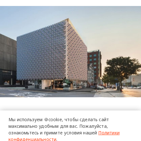
18 сентября 2022 г.
BuroHappold
Мы используем 🍪cookie,
чтобы сделать сайт
максимально удобным для вас.
Пожалуйста,
CookfoxArchitects
технологии
ознакомьтесь и примите условия нашей
Политики
конфиденциальности
.