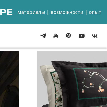
РЕ
материалы | возможности | опыт