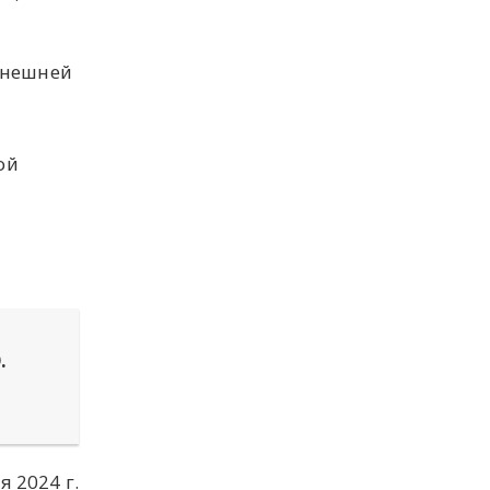
внешней
ой
.
я 2024 г.