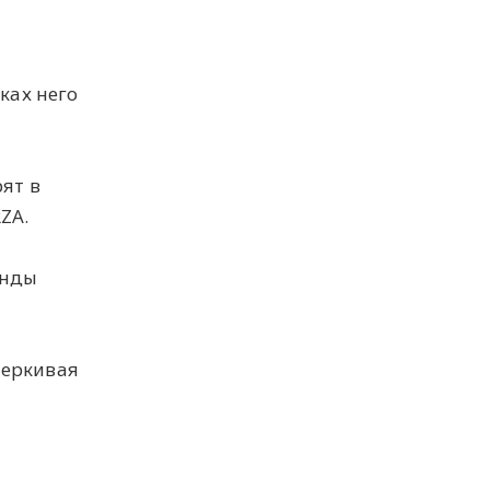
ках него
е
ят в
ZA.
анды
черкивая