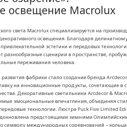
е освещение Macrolux
кого света Macrolux специализируется на производ
 декоративного освещения. Благодаря деликатном
 привлекательной эстетики и передовых технолог
т разнообразные сценарии в пространстве, пробу
альные переживания человека.
азвития фабрики стало создание бренда Arcdecor
тавку на инновационные продукты, сочетающие в с
чества. Декоративные светильники Arcdecor & Macr
имые эмоциональные впечатления, объединяя ст
ередовые технологии. Люстра Puck Five Limited Edit
вдохновлена предстоящими зимними Олимпийски
но символу международных соревнований – кольца