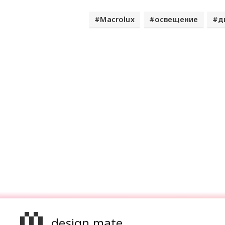
Macrolux
освещение
д
design mate