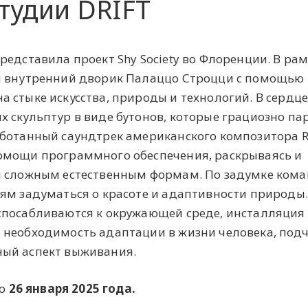
тудии DRIFT
едставила проект Shy Society во Флоренции. В рам
й внутренний дворик Палаццо Строцци с помощью
 стыке искусства, природы и технологий. В сердц
 скульптур в виде бутонов, которые грациозно пар
аботанный саундтрек американского композитора R
омощи программного обеспечения, раскрываясь и
и сложным естественным формам. По задумке ком
ям задуматься о красоте и адаптивности природы.
спосабливаются к окружающей среде, инсталляция
 необходимость адаптации в жизни человека, под
ый аспект выживания.
до
26 января 2025 года.