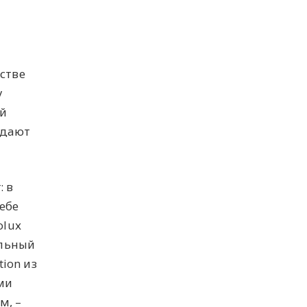
стве
у
ий
ждают
: в
ебе
oluх
ильный
ion из
ми
м, –