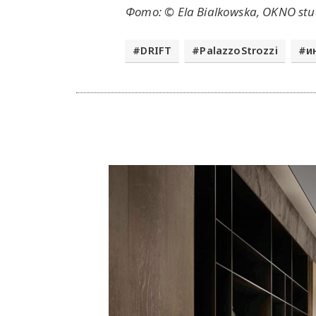
Фото: © Ela Bialkowska,
OKNO stu
DRIFT
PalazzoStrozzi
и