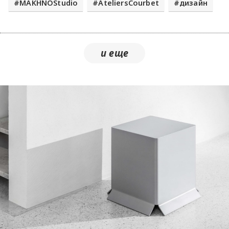
​MAKHNOStudio​
​AteliersCourbet
дизайн