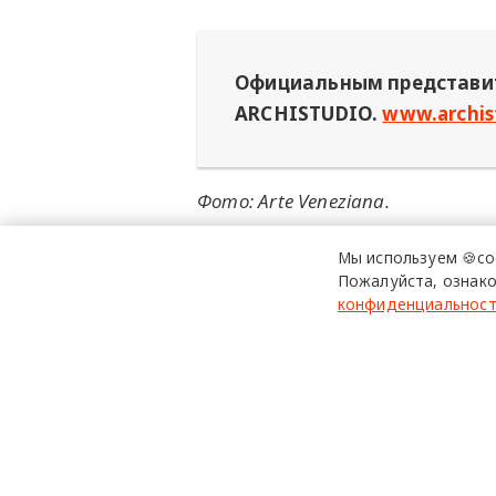
Официальным представит
ARCHISTUDIO.
www.archis
Фото: Arte Veneziana.
Реклама: Представительство АКЦИ
Мы используем 🍪co
СА", Erid: Kra23xATV
Пожалуйста, ознако
конфиденциальнос
ArteVeneziana
Архистудия
design mate