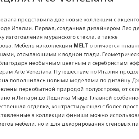
neziana представила две новые коллекции с акцент
оде Италии. Первая, созданная дизайнером Лео де
у изготовления муранского стекла, а также
ова. Мебель из коллекции
MELT
отличается плав
ами, отсылающими к водной глади. Геометричес
благодаря необычным цветным и серебристым эфф
ерам Arte Veneziana. Путешествие по Италии продо
она
пополнилась новыми моделями по дизайну Д
овлены первобытной природой полуострова, от скл
гано и Липари до Ледника Miage. Главной особенн
ественная отделка, контрастирующая с более прос
тавленные в коллекции финиши можно использова
етов мебели, но и для декорирования стеновых па