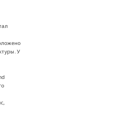
тал
положено
туры. У
nd
го
с,