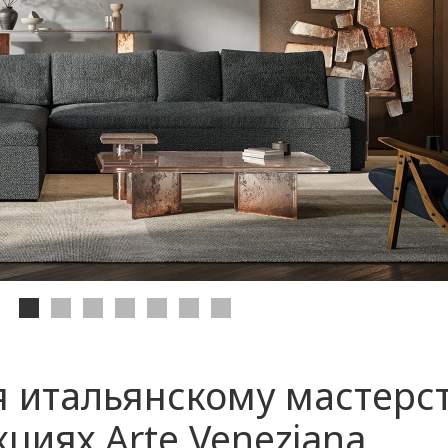
 итальянскому мастерс
циях Arte Veneziana