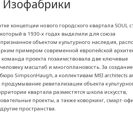
я Изофабрики
тке концепции нового городского квартала SOUL с
который в 1930-х годах выделили для союза
 признанное объектом культурного наследия, рас
 ярким примером современной европейской архитек
я команда проекта позаимствовала две ключевые
человеку масштаб и многоплановость. За создание
юро SimpsonHaugh, а коллективам MEI architects a
ли продумывание ревитализации объекта культурно
ерритории квартала разместятся школа искусств,
овательные проекты, а также коворкинг, смарт-офи
 другие пространства.