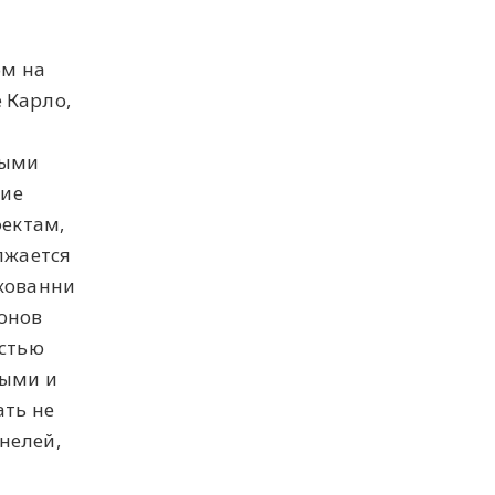
ом на
 Карло,
ными
кие
ектам,
лжается
жованни
онов
остью
тыми и
ть не
нелей,