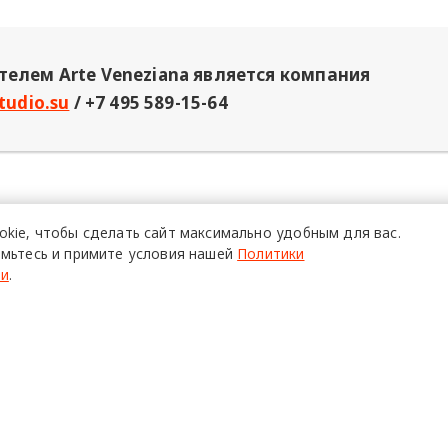
елем Arte Veneziana является компания
tudio.su
/
+7 495 589-15-64
ОНЕРНОГО ОБЩЕСТВА "ГЛОРИЯ КОНСУЛЬТАНТС
20 сентябр
okie,
чтобы сделать сайт
максимально удобным для вас.
мьтесь и примите условия нашей
Политики
ти
.
О ПРОЕКТЕ
Р
Команда
Ч