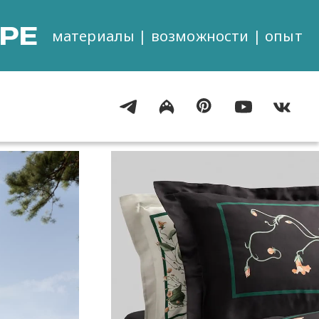
РЕ
материалы | возможности | опыт