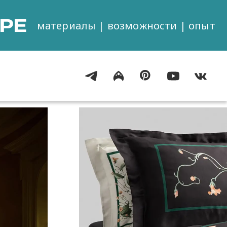
РЕ
материалы | возможности | опыт