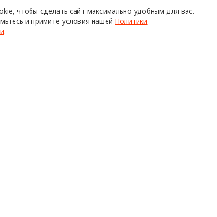
okie,
чтобы сделать сайт
максимально удобным для вас.
036098951, Erid 2SDnjdmv4A4
27 ноябр
мьтесь и примите условия нашей
Политики
ти
.
ородскаясреда
О ПРОЕКТЕ
Р
Команда
Ч
Реклама
С
о всех его
Mediakit
П
в,
да.
Контакты
Н
Юридическая
Р
информация
К
с письменного согласия редакции при наличии активной ссылки на