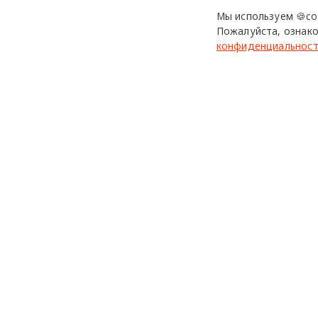
Мы используем 🍪co
Реклама: ООО «Электростарт», ИНН 5
Пожалуйста, ознако
конфиденциальнос
axyforma
освещение
г
design mate
Design Mate - независимое интернет издание о дизайне в
проявлениях. Создаем авторский контент для дизайнеро
архитекторов и всех неравнодушных к красоте с 2016 го
© 2016-2026 Все права защищены
Использование материалов design-mate.ru разрешено только 
Все права на тексты и изображения принадлежат их авторам