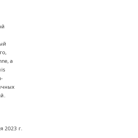
ой
мый
го,
ne, а
is
n-
личных
й.
я 2023 г.