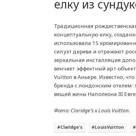
елку из сундук
Традиционная рождественская
концептуальную елку, созда
использовала 15 хромированн
силуэт дерева и отражают рос
зеркальная инсталляция допол
венчает эффектный арт-объек
Vuitton в Аньере. Известно, чт
бренда с лондонским отелем: т
вещей жены Наполеона III Евге
Фото: Claridge's x Louis Vuitton.
Claridge's
LouisVuitton