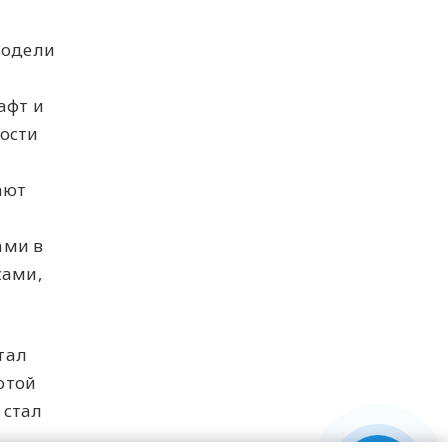
модели
й
афт и
ости
ают
ами в
сами,
тал
отой
 стал