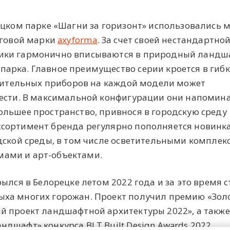
ецком парке «Шагни за горизонт» использовались 
рговой марки
axyforma
. За счет своей нестандартно
ики гармонично вписываются в природный ландш
арка. Главное преимущество серии кроется в гибк
етительных приборов на каждой модели может
шести. В максимальной конфигурации они напомин
льшее пространство, привнося в городскую среду
сортимент бренда регулярно пополняется новинк
дской среды, в том числе осветительными комплек
ами и арт-объектами.
ылся в Белорецке летом 2022 года и за это время с
ха многих горожан. Проект получил премию «Зол
 проект ландшафтной архитектуры 2022», а также
дшафт» конкурса BLT Built Design Awards 2022.