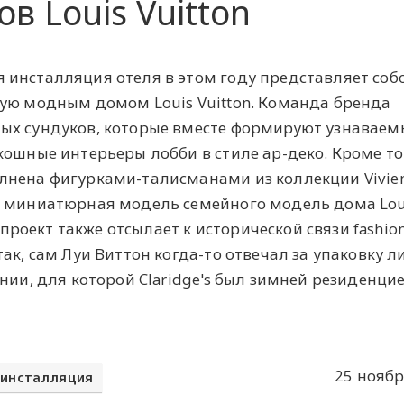
ов Louis Vuitton
 инсталляция отеля в этом году представляет соб
нную модным домом
Louis Vuitton
. Команда бренда
ых сундуков, которые вместе формируют узнавае
кошные интерьеры лобби в стиле ар-деко. Кроме то
нена фигурками-талисманами из коллекции Vivien
т миниатюрная модель семейного модель дома Lou
о проект также отсылает к исторической связи fashio
ак, сам Луи Виттон когда-то отвечал за упаковку 
нии, для которой Claridge's был зимней резиденцие
25 ноябр
инсталляция