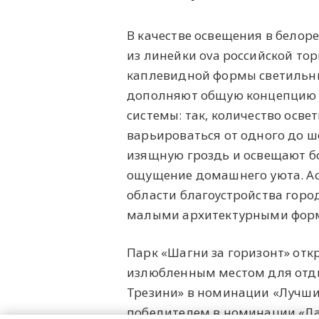
В качестве освещения в белор
из линейки ova российской то
каплевидной формы светильн
дополняют общую концепцию п
системы: так, количество осв
варьироваться от одного до 
изящную гроздь и освещают бо
ощущение домашнего уюта. Ас
области благоустройства горо
малыми архитектурными форм
Парк «Шагни за горизонт» откр
излюбленным местом для отды
Трезини» в номинации «Лучший
победителем в номинации «Лан