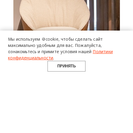
более 20 тысяч
Мы используем 🍪cookie,
чтобы сделать сайт
специалистов читают
про дизайн
максимально удобным для вас.
Пожалуйста,
и архитектуру
ознакомьтесь и примите условия нашей
Политики
в Telegram канале
Design Mate
конфиденциальности
.
ПРИНЯТЬ