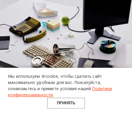
более 20 тысяч
Мы используем 🍪cookie,
чтобы сделать сайт
специалистов читают
про дизайн
максимально удобным для вас.
Пожалуйста,
и архитектуру
ознакомьтесь и примите условия нашей
Политики
в Telegram канале
конфиденциальности
.
Design Mate
ПРИНЯТЬ