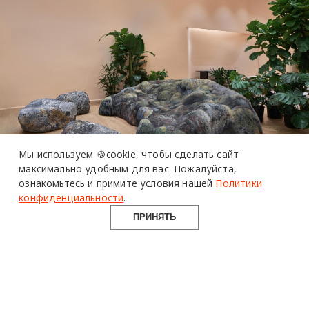
Мы используем 🍪cookie,
чтобы сделать сайт
максимально удобным для вас.
Пожалуйста,
Патрисия Уркиола обновила
ознакомьтесь и примите условия нашей
Политики
конфиденциальности
.
дизайн магазина Moroso в
ПРИНЯТЬ
Нью-Йорке
В честь празднования своего 70-летия
команда мебельного бренда Moroso обновила
флагманский магазин в Нью-Йорке, впервые