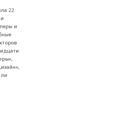
ла 22
 и
оперы и
абные
екторов
тридцати
еры»,
изайн»,
или