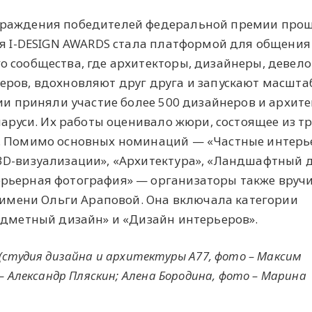
граждения победителей федеральной премии прош
я
I-DESIGN AWARDS стала платформой для общения
 сообщества, где архитекторы, дизайнеры, девел
еров, вдохновляют друг друга и запускают масшт
мии приняли участие более 500 дизайнеров и архит
еларуси. Их работы оценивало жюри, состоящее из 
. Помимо основных номинаций — «Частные интерь
3D-визуализации», «Архитектура», «Ландшафтный д
рьерная фотография» — организаторы также вруч
t имени Ольги Араповой. Она включала категории
едметный дизайн» и «Дизайн интерьеров».
(студия дизайна и архитектуры А77, фото – Максим
– Александр Пляскин; Алена Бородина, фото – Марина