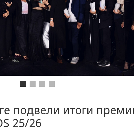
ге подвели итоги премии
S 25/26