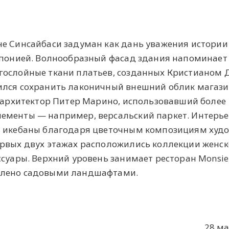
не Синсайбаси задуман как дань уважения истории
 Японией. Волнообразный фасад здания напоминает
гослойные ткани платьев, созданных Кристианом 
ился сохранить лаконичный внешний облик магази
л архитектор Питер Марино, использовавший более
ементы — например, версальский паркет. Интерье
и икебаны благодаря цветочным композициям худ
ервых двух этажах расположились коллекции женск
суары. Верхний уровень занимает ресторан Monsieu
влено садовыми ландшафтами.
28 ма