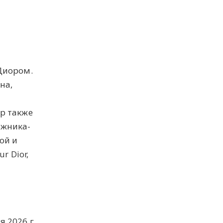
Диором.
на,
р также
ожника-
ой и
r Dior,
я 2026 г.