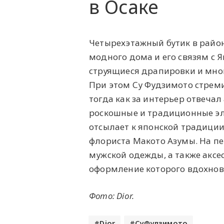
в Осаке
Четырехэтажный бутик в райо
модного дома и его связям с
струящиеся драпировки и мно
При этом Су Фудзимото стрем
тогда как за интерьер отвеча
роскошные и традиционные эл
отсылает к японской традици
флориста Макото Азумы. На п
мужской одежды, а также аксес
оформление которого вдохно
Фото: Dior.
Dior
СуФудзимото