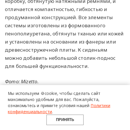
коробку, обтянутую натяжными ремнями, и
отличается компактностью, гибкостью и
продуманной конструкцией. Все элементы
системы изготовлены из формованного
пенополиуретана, обтянуты тканью или кожей
и установлены на основании из фанеры или
древесностружечной плиты. К сиденьям
можно добавить небольшой столик-поднос
более 20 тысяч
для большей функциональности.
специалистов читают
Фото: Mizetto.
про дизайн
и архитектуру
Мы используем 🍪cookie,
чтобы сделать сайт
в Telegram канале
максимально удобным для вас.
Пожалуйста,
ознакомьтесь и примите условия нашей
Политики
Design Mate
конфиденциальности
.
ПРИНЯТЬ