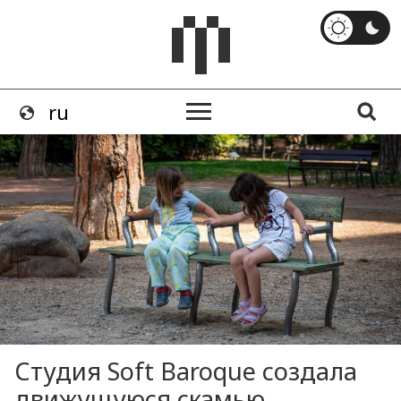
Студия Soft Baroque создала
движущуюся скамью