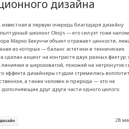
ционного дизайна
a, известная в первую очередь благодаря дизайну
льптурный шезлонг Oksýs — его силуэт тоже напо
тора Марко Бекуччи объект отражает ценности, ле
лавная из которых — баланс эстетики и технических
а сделан акцент на контрасте двух разных фактур:
линиями и шероховатой, похожей на нетронутое с
го эффекта дизайнеры студии стремились воплоти
ественное, а также человек и природа — это не
 дополняющие друг друга части одного целого.
28 ма
дизайн