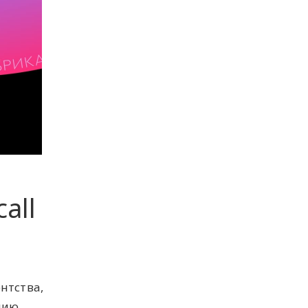
all
нтства,
цию