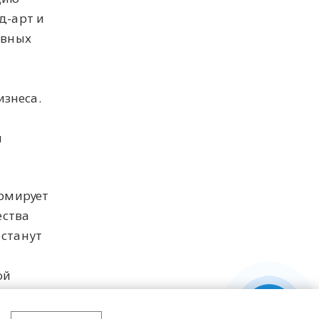
д-арт и
ивных
знеса.
я
ормирует
ества
 станут
ой