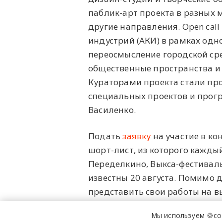
паблик-арт проекта в разных 
другие направления. Open cal
индустрий (АКИ) в рамках одн
переосмысление городской ср
общественные пространства и
Кураторами проекта стали пр
специальных проектов и про
Василенко.
Подать
заявку
на участие в к
шорт-лист, из которого каждый
Переделкино, Выкса-фестиваль
известны 20 августа. Помимо 
представить свои работы на 
недвижимости MR Group, Торг
Мы используем 🍪co