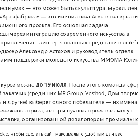
медиумах — это может быть скульптура, мурал, лен
l «Арт-фабрика» — это инициатива Агентства креат
оименного проекта. Его основная задача —
еды через интеграцию современного искусства в
 привлечение заинтересованных представителей би
одюсер Александр Астахов и руководитель отдела
грамм поддержки молодого искусства ММОМА Юли
онкурсе можно
до 19 июля
. После этого команда сф
 заказчик (среди них MR Group, Vos’hod, Дом творч
 и другие) выберет одного победителя — их имена
денежного приза, авторы лучших проектов смогут
выставке, организованной девелопером премиальн
овым домом ГУМ и галереей ГУМ-Red-Line.
okie,
чтобы сделать сайт
максимально удобным для вас.