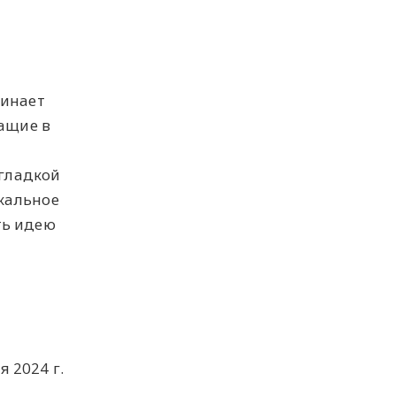
минает
жащие в
 гладкой
кальное
ть идею
я 2024 г.