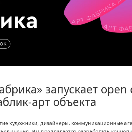
брика» запускает open c
аблик-арт объекта
стие художники, дизайнеры, коммуникационные аге
объединения. Им предлагается разработать концеп