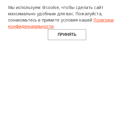
Мы используем 🍪cookie,
чтобы сделать сайт
максимально удобным для вас.
Пожалуйста,
ознакомьтесь и примите условия нашей
Политики
более 20 тысяч
специалистов читают
про дизайн
конфиденциальности
.
и архитектуру
в Telegram канале
Design Mate
ПРИНЯТЬ
Реклама: ООО «КЕРАМА ЦЕНТР», ИНН
25 мая 2026 г.
7743240421, Erid 2SDnjeuDcSv