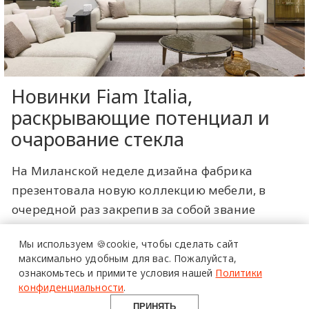
Новинки Fiam Italia,
раскрывающие потенциал и
очарование стекла
На Миланской неделе дизайна фабрика
более 20 тысяч
презентовала новую коллекцию мебели, в
специалистов читают
очередной раз закрепив за собой звание
про дизайн
мастеров по работе со стеклом, искусно
и архитектуру
Мы используем 🍪cookie,
чтобы сделать сайт
сочетающих традиции ремесла с
в Telegram канале
максимально удобным для вас.
Пожалуйста,
современными технологиями. В этих объектах
ознакомьтесь и примите условия нашей
Политики
Design Mate
материал становится символом баланса
конфиденциальности
.
между философией «меньше значит больше», а
ПРИНЯТЬ