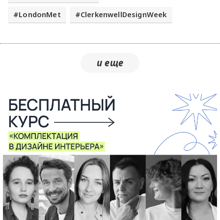
LondonMet
ClerkenwellDesignWeek