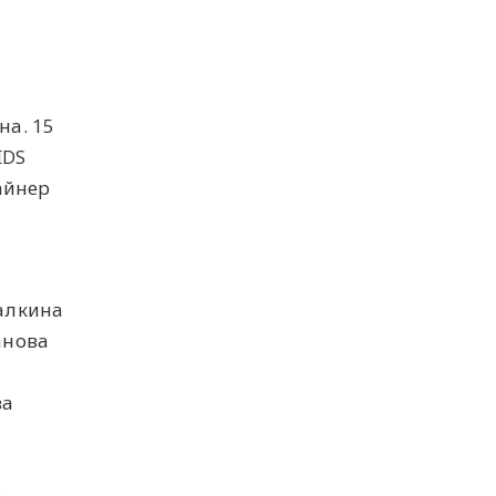
а. 15
IDS
айнер
Галкина
ханова
ва
,