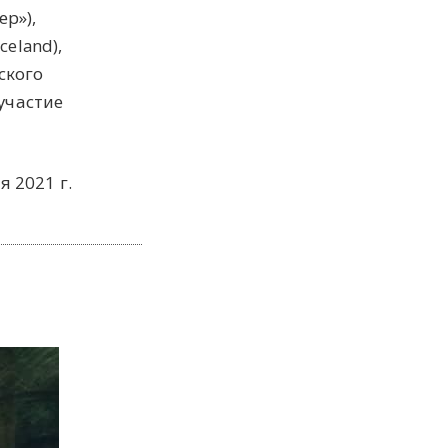
р»),
eland),
ского
участие
я 2021 г.