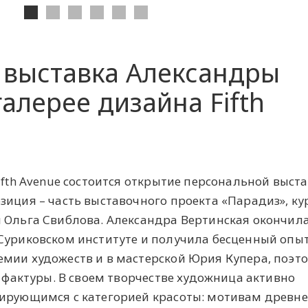
 выставка Александры
алерее дизайна Fifth
ifth Avenue состоится открытие персональной выст
зиция – часть выставочного проекта «Парадиз», к
 Ольга Свиблова. Александра Вертинская окончил
Суриковском институте и получила бесценный опы
мии художеств и в мастерской Юрия Купера, поэт
и фактуры. В своем творчестве художница активно
иирующимся с категорией красоты: мотивам древн