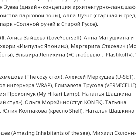
рья Зуева (дизайн-концепция архитектурно-ландшаф
ойства парковой зоны), Алла Луенс (старшая и сре
парк «Соляной ручей в Старой Руссе
).
ов
: Алиса Зайцева (LoveYourself), Анна Матушкина и
аори «Импульс Японии»), Маргарита Стасевич (Mo
оты), Эльвира Лепихина («С любовью… Plastikoff»)
Ахмедова (The cozy стол), Алексей Меркушев (U-SET)
 интерьера WRAP), Елизавета Трусова (VERMICELLI)
асия Прокопчук (My Hikari Lamp), Наталья Шашкина
 стул»), Ольга Морейнис (стул KONEK), Татьяна
 Юлия Колпакова (кресло Shell), Наталья Шашкина 
ев (Amazing Inhabitants of the sea), Михаил Солони