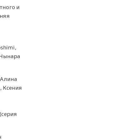
тного и
дняя
shimi,
, Чынара
, Алина
, Ксения
(серия
н