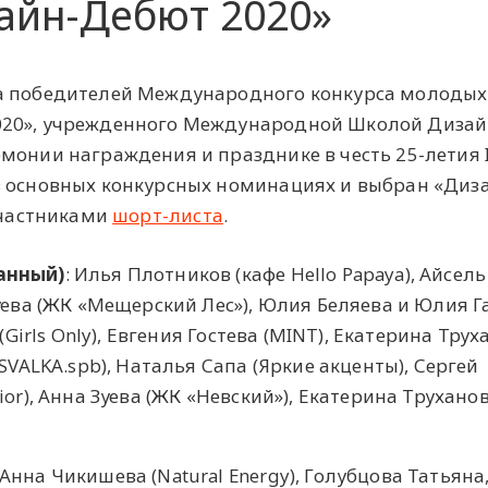
айн-Дебют 2020»
а победителей Международного конкурса молодых
20», учрежденного Международной Школой Дизайн
монии награждения и празднике в честь 25-летия 
в основных конкурсных номинациях и выбран «Диз
 участниками
шорт-листа
.
анный)
: Илья Плотников (кафе Hello Papaya), Айсель
Зуева (ЖК «Мещерский Лес»), Юлия Беляева и Юлия 
(Girls Only), Евгения Гостева (MINT), Екатерина Тру
SVALKA.spb), Наталья Сапа (Яркие акценты), Сергей
ior), Анна Зуева (ЖК «Невский»), Екатерина Трухано
 Анна Чикишева (Natural Energy), Голубцова Татьяна