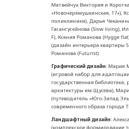
Матвейчук Виктория и Короткая
«Новочерёмушкинская, 17»), К
поликлиники), Дарья Чеканина 
Гасангусейнова (Slow living),
F), Ксения Романова (Hygge fl
(дизайн интерьера квартиры 5
Романова (Futurist).
Графический дизайн
: Мария 
(игровой набор для адаптации
государственная библиотека, 
архитектуры им.Щусева), Мари
(путеводитель «Юго-Запад Эль
современного образа города 
Ландшафтный дизайн
: Алек
(комплексное формирование т