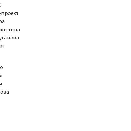
К
-проект
ра
йки типа
Туганова
ия
ко
я
я
кова