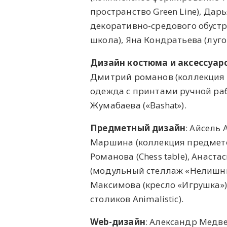
пространство Green Line), Да
декоративно-средового обустр
школа), Яна Кондратьева (луго
Дизайн костюма и аксессуар
Дмитрий романов (коллекция х
одежда с принтами ручной раб
Жумабаева («Bashat»).
Предметный дизайн
: Айсель 
Маршина (коллекция предметов
Романова (Chess table), Анаст
(модульный стеллаж «Нелишний
Максимова (кресло «Игрушка»),
столиков Animalistic).
Web
-дизайн
: Александр Медвед