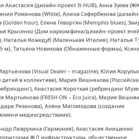
 Анастасия (дизайн-проект It-HUB), Анна Зуева (Ж
сения Романова (White), Алина Сефербекова (дизайн
(Golden hour), Елена Геворгян (Memphis blues), Заи
 Илья Крысенко (Дом наркомфина/дизайн-проект яче
at), Наталья Кожедуб (Маленькая Италия), Наталья 
5 м), Татьяна Новикова (Обнаженные формы), Ксен
Мартьянова (Visual Dealer – magazine), Юлия Коруль
 детей в коллективе), Мария Вишнякова (Российска
ребрендинг), Анастасия Короткая (ребрендинг Музе
я Мартьянова (FRESH ON – Eco Juice), Мария Вишня
дара Рязанова), Алёна Магомедова (создание
Тюмени медиасредствами).
сандр Лаврухина (Гармония), Анастасия Анищенко
ерритории ЖД инфраструктуры, общественное