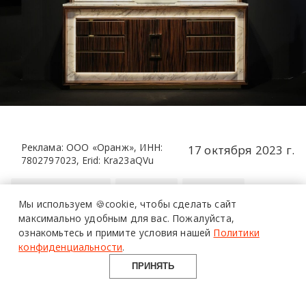
Реклама: ООО «Оранж», ИНН:
17 октября 2023 г.
7802797023, Erid: Kra23aQVu
EstroCollezioni
мебель
Италия
Мы используем 🍪cookie,
чтобы сделать сайт
максимально удобным для вас.
Пожалуйста,
ознакомьтесь и примите условия нашей
Политики
более 20 тысяч
специалистов читают
про дизайн
конфиденциальности
.
и архитектуру
в Telegram канале
Design Mate
ПРИНЯТЬ