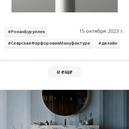
15 октября 2023 г.
РонанБуруллек
СеврскаяФарфороваяМануфактура
дизайн