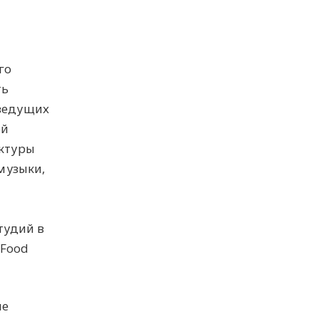
го
ть
 ведущих
ой
ектуры
музыки,
тудий в
 Food
ие