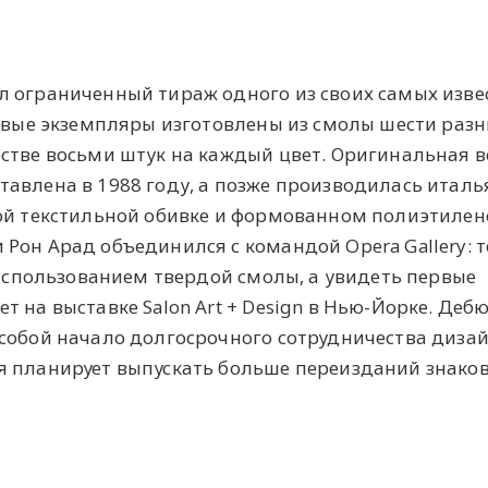
л ограниченный тираж одного из своих самых изве
Новые экземпляры изготовлены из смолы шести раз
стве восьми штук на каждый цвет. Оригинальная в
авлена в 1988 году, а позже производилась итал
ой текстильной обивке и формованном полиэтилен
Рон Арад объединился с командой Opera Gallery: 
 использованием твердой смолы, а увидеть первые
т на выставке Salon Art + Design в Нью-Йорке. Деб
собой начало долгосрочного сотрудничества дизай
я планирует выпускать больше переизданий знако