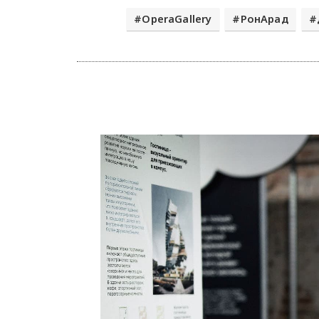
OperaGallery
РонАрад