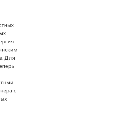
стных
ных
ерсия
ьянским
е. Для
теперь
ютный
нера с
вых