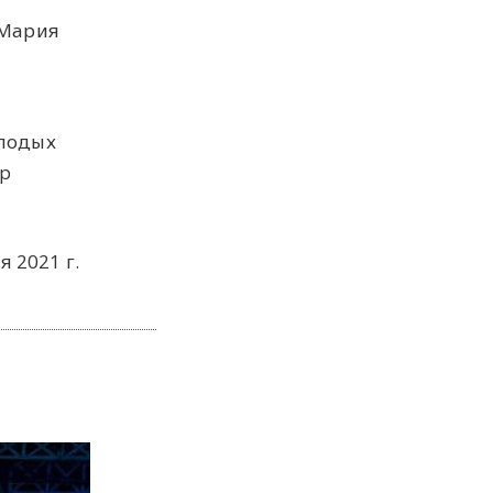
 Мария
олодых
ap
я 2021 г.