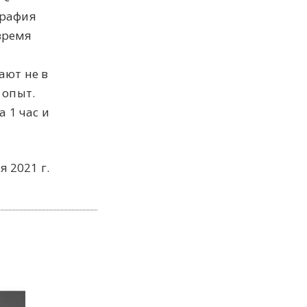
графия
 время
»
ают не в
 опыт.
 1 час и
я 2021 г.