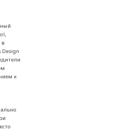
нный
ol,
 в
 Design
бедители
ом
нием к
иально
вои
есто