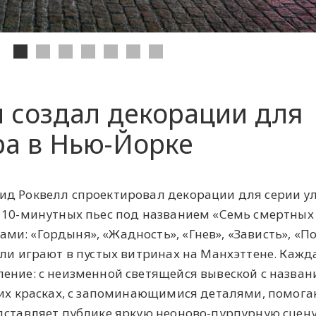
 создал декорации для
ра в Нью-Йорке
ид Роквелл спроектировал декорации для серии у
 10-минутных пьес под названием «Семь смертных
и: «Гордыня», «Жадность», «Гнев», «Зависть», «По
кли играют в пустых витринах на Манхэттене. Кажд
ение: с неизменной светящейся вывеской с назва
рких красках, с запоминающимися деталями, помо
дставляет публике яркую неоново-пурпурную сцену