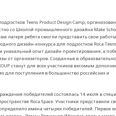
подростков Teens Product Design Camp, организова
тно со Школой промышленного дизайна Make Scho
гам лагеря ребята смогли представить свои работы
одного дизайн-конкурса для подростков Roca Teens
ли уникальный опыт дизайн-проектирования, а по
изы от организаторов. Созданные в образовательн
ROUP станут для всех участников весомым дополне
о для поступления в большинство российских и
раждения победителей состоялась 14 июля в спец
остранстве Roca Space. Участники представили с
 определило имена четырех победителей. Первое м
, второе - Роман Родионов (Москва), третье место