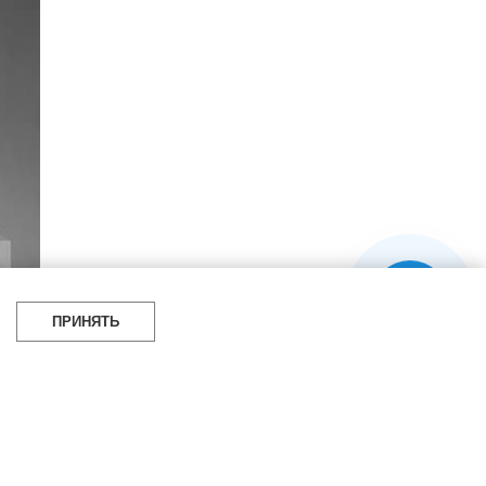
более 20 тысяч
специалистов читают
про дизайн
и архитектуру
в Telegram канале
Design Mate
ПРИНЯТЬ