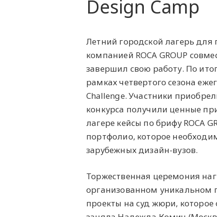
Design Camp
Летний городской лагерь для 
компанией ROCA GROUP совмес
завершил свою работу. По ито
рамках четвертого сезона ежег
Challenge. Участники приобре
конкурса получили ценные пр
лагере кейсы по брифу ROCA G
портфолио, которое необходим
зарубежных дизайн-вузов.
Торжественная церемония наг
организованном уникальном пр
проекты на суд жюри, которое
заняла Надежда Комич (Москва)