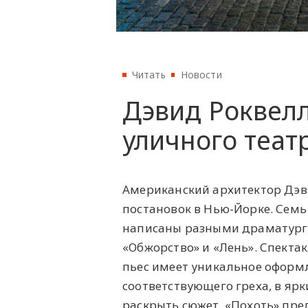
Читать
Новости
Дэвид Роквелл
уличного теат
Американский архитектор Дэв
постановок в Нью-Йорке. Семь
написаны разными драматургам
«Обжорство» и «Лень». Спекта
пьес имеет уникальное оформл
соответствующего греха, в я
раскрыть сюжет. «Похоть» пре