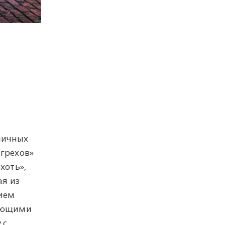
личных
 грехов»
хоть»,
ая из
нием
гающими
 с