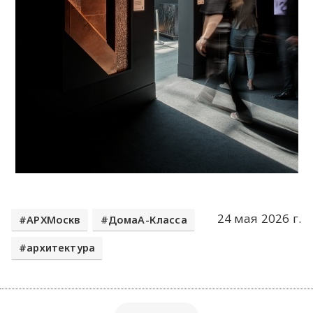
24 мая 2026 г.
АРХМоскв
ДомаА-Класса
архитектура