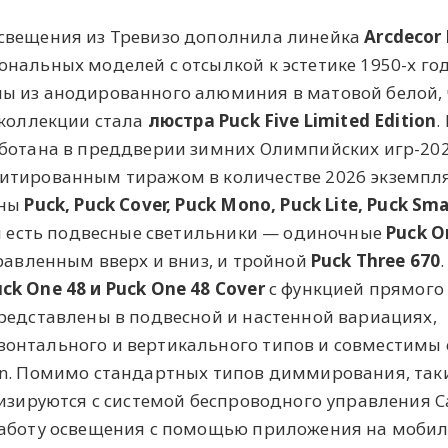
свещения из Тревизо дополнила линейка
Arcdecor
нальных моделей с отсылкой к эстетике 1950-х год
ы из анодированного алюминия в матовой белой,
 коллекции стала
люстра
Puck Five Limited Edition
.
аботана в преддверии зимних Олимпийских игр-202
итированным тиражом в количестве 2026 экземпл
ены
Puck, Puck Cover, Puck Mono, Puck Lite, Puck Sma
и есть подвесные светильники — одиночные
Puck 
равленным вверх и вниз, и тройной
Puck Three 670
.
ck One 48 и Puck One 48 Cover
с функцией прямого
редставлены в подвесной и настенной вариациях,
онтального и вертикального типов и совместимы 
gn. Помимо стандартных типов диммирования, таки
низируются с системой беспроводного управления C
работу освещения с помощью приложения на моби