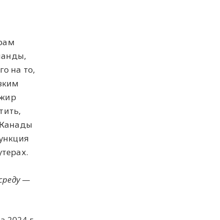
ирам
манды,
о на то,
изким
ажир
тить,
и Канады
функция
терах.
среду —
а 2024 г.