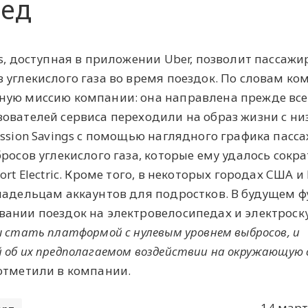
д ‎
gs, доступная в приложении Uber, позволит пассаж
 углекислого газа во время поездок. По словам ко
ую миссию компании: она направлена прежде всег
ователей сервиса переходили на образ жизни с н
ission Savings с помощью наглядного графика пасс
росов углекислого газа, которые ему удалось сокра
ort Electric. Кроме того, в некоторых городах США 
ладельцам аккаунтов для подростков. В будущем 
ании поездок на электровелосипедах и электроску
 стать платформой с нулевым уровнем выбросов, и
 об их предполагаемом воздействии на окружающую 
тметили в компании.
14 март