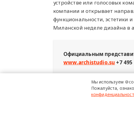
устройстве или голосовых кома
компании и открывает направл
функциональности, эстетики и
Миланской неделе дизайна в 
Официальным представит
www.archistudio.su
+7 495
Мы используем 🍪co
Реклама: ООО «Представительство № 1
Пожалуйста, ознако
конфиденциальнос
Macrolux
освещение
д