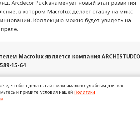
нд. Arcdecor Puck знаменует новый этап развития
ение, в котором Macrolux делает ставку на микс
 инноваций. Коллекцию можно будет увидеть на
апреле.
елем Macrolux является компания ARCHISTUDIO
 589-15-64
okie,
чтобы сделать сайт
максимально удобным для вас.
», ИНН 7706449915, Erid: 2SDnjcMrq37
02 апрел
мьтесь и примите условия нашей
Политики
ти
.
изайн