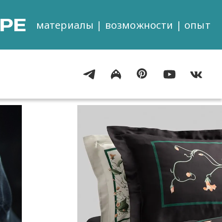
РЕ
материалы | возможности | опыт