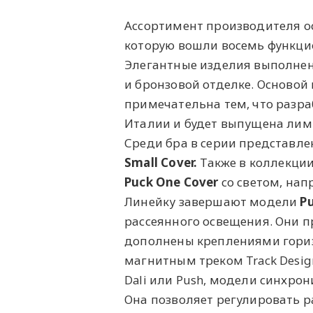
Ассортимент производителя о
которую вошли восемь функцио
Элегантные изделия выполнен
и бронзовой отделке. Основой
примечательна тем, что разр
Италии и будет выпущена лим
Среди бра в серии представл
Small Cover.
Также в коллекци
Puck One Cover
со светом, нап
Линейку завершают модели
Pu
рассеянного освещения. Они п
дополнены креплениями гориз
магнитным треком Track Desi
Dali или Push, модели синхро
Она позволяет регулировать 