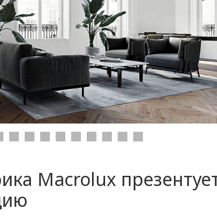
ика Macrolux презентуе
цию