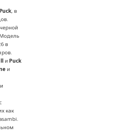
 Puck
, в
ов.
 черной
 Модель
6 в
яров.
ll
и
Puck
One
и
 и
с
х как
asambi.
льном