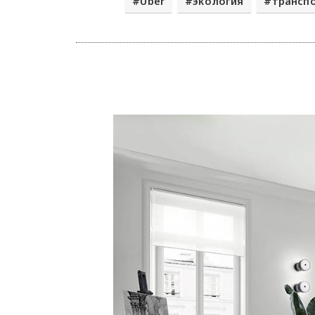
Uber
экология
трансп