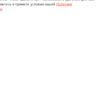
мьтесь и примите условия нашей
Политики
ти
.
16 октябр
айн
цвет
О ПРОЕКТЕ
Р
Команда
Ч
Реклама
С
о всех его
Mediakit
П
в,
да.
Контакты
Н
Юридическая
Р
информация
К
с письменного согласия редакции при наличии активной ссылки на