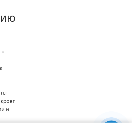
цию
 в
а
еты
ткроет
ии и