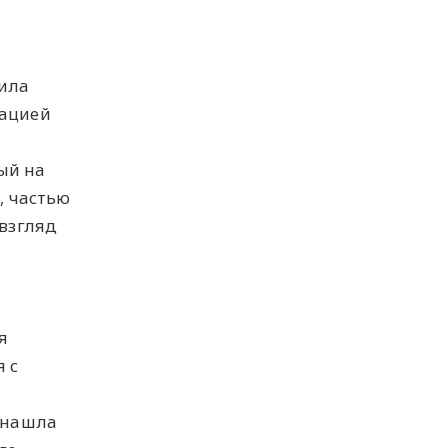
вила
зацией
ый на
, частью
 взгляд
я
 с
е нашла