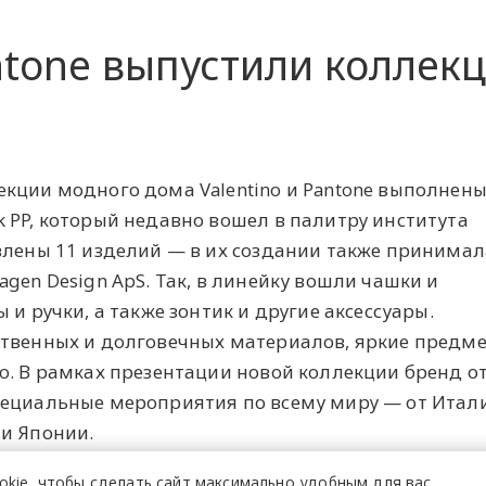
antone выпустили коллек
кции модного дома Valentino и Pantone выполнены
 PP, который недавно вошел в палитру института
влены 11 изделий — в их создании также принимал
gen Design ApS. Так, в линейку вошли чашки и
 и ручки, а также зонтик и другие аксессуары.
ственных и долговечных материалов, яркие предм
o. В рамках презентации новой коллекции бренд о
пециальные мероприятия по всему миру — от Итал
и Японии.
okie,
чтобы сделать сайт
максимально удобным для вас.