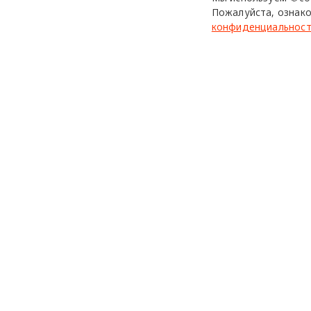
Фото: Valentino.
Пожалуйста, ознако
конфиденциальнос
Valentino
Pantone
диз
design mate
Design Mate - независимое интернет издание о дизайне в
проявлениях. Создаем авторский контент для дизайнеро
архитекторов и всех неравнодушных к красоте с 2016 го
© 2016-2026 Все права защищены
Использование материалов design-mate.ru разрешено только 
Все права на тексты и изображения принадлежат их авторам