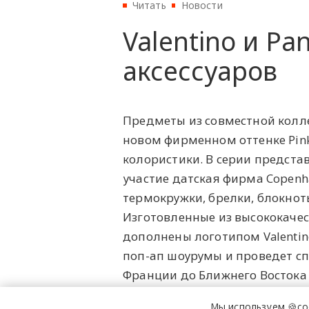
Читать
Новости
Valentino и P
аксессуаров
Предметы из совместной колле
новом фирменном оттенке Pink
колористики. В серии предста
участие датская фирма Copenha
термокружки, брелки, блокноты
Изготовленные из высококаче
дополнены логотипом Valentin
поп-ап шоурумы и проведет с
Франции до Ближнего Востока 
Мы используем 🍪co