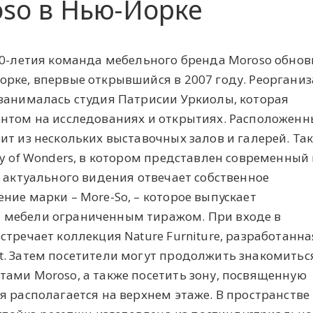
so в Нью-Йорке
70-летия команда мебельного бренда Moroso обно
рке, впервые открывшийся в 2007 году. Реоргани
занималась студия Патрисии Уркиолы, которая
ентом на исследованиях и открытиях. Расположенн
т из нескольких выставочных залов и галерей. Так
ry of Wonders, в котором представлен современный
е актуального видения отвечает собственное
ние марки – More-So, – которое выпускает
 мебели ограниченным тиражом. При входе в
стречает коллекция Nature Furniture, разработанна
. Затем посетители могут продолжить знакомиться
ами Moroso, а также посетить зону, посвященную
я располагается на верхнем этаже. В пространств