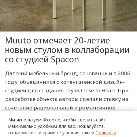
Muuto отмечает 20-летие
новым стулом в коллаборации
со студией Spacon
Датский мебельный бренд, основанный в 2006
году, объединился с копенгагенской дизайн-
студией для создания стула Close to Heart. При
разработке объекта авторы сделали ставку на
сочетание рациональной и романтичной
эстетики: конструкция выполнена из
Мы используем 🍪cookie,
чтобы сделать сайт
анодированного алюминия, а профиль имеет
максимально удобным для вас.
Пожалуйста,
ознакомьтесь и примите условия нашей
Политики
форму сердца. Команда отталкивалась от