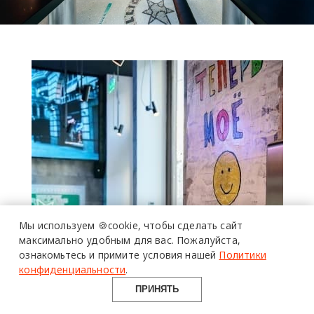
более 20 тысяч
специалистов читают
про дизайн
и архитектуру
Мы используем 🍪cookie,
чтобы сделать сайт
в Telegram канале
максимально удобным для вас.
Пожалуйста,
ознакомьтесь и примите условия нашей
Политики
Design Mate
конфиденциальности
.
ПРИНЯТЬ