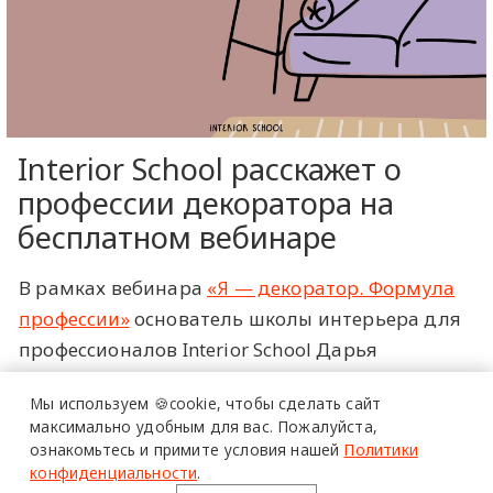
Interior School расскажет о
профессии декоратора на
бесплатном вебинаре
В рамках вебинара
«Я — декоратор. Формула
профессии»
основатель школы интерьера для
профессионалов Interior School Дарья
Казанцева поговорит об одном из самых
Мы используем 🍪cookie,
чтобы сделать сайт
прибыльных, востребованных и
максимально удобным для вас.
Пожалуйста,
быстрорастущих направлений индустрии. За
ознакомьтесь и примите условия нашей
Политики
два часа участники разберутся, чем работа
конфиденциальности
.