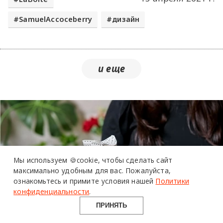
SamuelAccoceberry
дизайн
более 20 тысяч
специалистов читают
про дизайн
и архитектуру
Мы используем 🍪cookie,
чтобы сделать сайт
в Telegram канале
максимально удобным для вас.
Пожалуйста,
ознакомьтесь и примите условия нашей
Политики
Design Mate
конфиденциальности
.
ПРИНЯТЬ