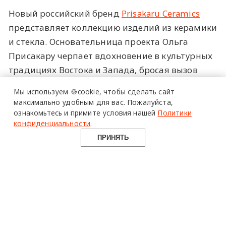
Новый российский бренд
Prisakaru Ceramics
представляет коллекцию изделий из керамики
и стекла. Основательница проекта Ольга
Присакару черпает вдохновение в культурных
традициях Востока и Запада, бросая вызов
однотипному декору. Ее объекты — это не
Мы используем 🍪cookie,
чтобы сделать сайт
просто предметы интерьера, а «живые
максимально удобным для вас.
Пожалуйста,
свидетели» повседневной жизни, отражающие
ознакомьтесь и примите условия нашей
Политики
конфиденциальности
.
характер и эстетику владельцев. Вазы Prisakaru
ПРИНЯТЬ
Ceramics — центральный элемент коллекции,
оммаж традиционной китайской керамике. В
китайском языке произношение слова “Ваза
для цветов” близко по звучанию к выражению
“Мир без отсутствия войн и вражды”. Именно
поэтому в древних традициях Китая этот
предмет является символом гармонии, несет