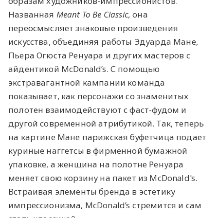
образам художников-импрессионистов.
Названная
M
eant To Be Classic,
она
переосмысляет знаковые произведения
искусства, объединяя работы Эдуарда Мане,
Пьера Огюста Ренуара и других мастеров с
айдентикой McDonald’s. С помощью
экстравагантной кампании команда
показывает, как персонажи со знаменитых
полотен взаимодействуют с фаст-фудом и
другой современной атрибутикой. Так, теперь
на картине Мане парижская буфетчица подает
куриные наггетсы в фирменной бумажной
упаковке, а женщина на полотне Ренуара
меняет свою корзину на пакет из McDonald's.
Встраивая элементы бренда в эстетику
импрессионизма, McDonald’s стремится и сам