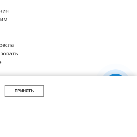
ения
ким
ресла
ьзовать
е
ПРИНЯТЬ
а 2025 г.