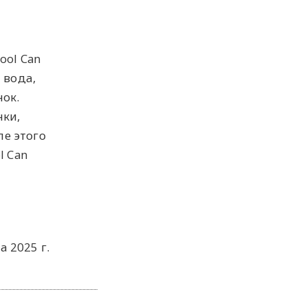
ool Can
 вода,
ок.
нки,
ле этого
l Can
а 2025 г.