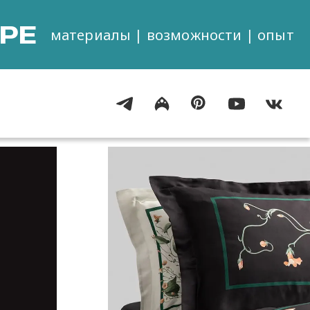
РЕ
материалы | возможности | опыт