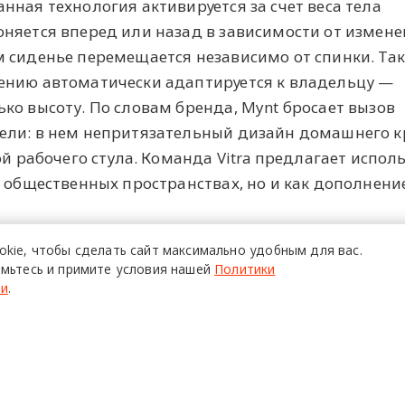
нная технология активируется за счет веса тела
няется вперед или назад в зависимости от измен
м сиденье перемещается независимо от спинки. Та
ению автоматически адаптируется к владельцу —
ко высоту. По словам бренда, Mynt бросает вызов
ели: в нем непритязательный дизайн домашнего к
ой рабочего стула. Команда Vitra предлагает испол
и общественных пространствах, но и как дополнени
okie,
чтобы сделать сайт
максимально удобным для вас.
мьтесь и примите условия нашей
Политики
ти
.
22 март
изайн