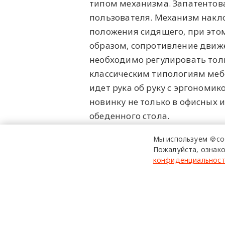
типом механизма. Запатентова
пользователя. Механизм накло
положения сидящего, при это
образом, сопротивление движ
необходимо регулировать толь
классическим типологиям меб
идет рука об руку с эргономик
новинку не только в офисных 
обеденного стола.
Мы используем 🍪co
Фото: Vitra.
Пожалуйста, ознако
конфиденциальнос
Vitra
ЭрванБуруллек
д