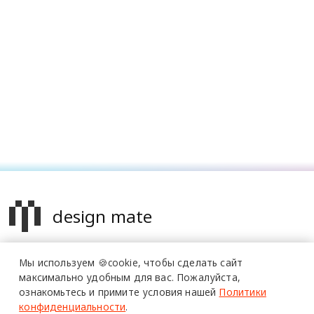
design mate
Design Mate - независимое интернет издание о дизайне во
Мы используем 🍪cookie,
чтобы сделать сайт
всех его проявлениях. Создаем авторский контент для
максимально удобным для вас.
Пожалуйста,
дизайнеров, архитекторов и всех неравнодушных к
ознакомьтесь и примите условия нашей
Политики
красоте с 2016 года.
конфиденциальности
.