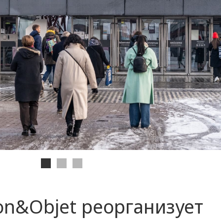
n&Objet реорганизует