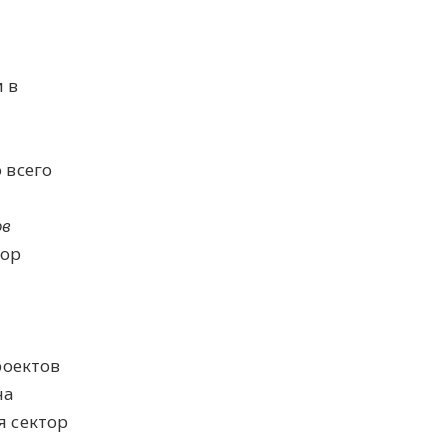
 в
 всего
ов
тор
роектов
на
я сектор