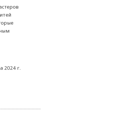
астеров
нитей
торые
нным
а 2024 г.