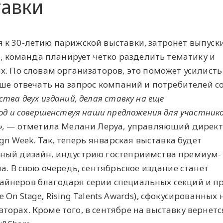
тавки
к 30-летию парижской выставки, затронет выпуски
и, команда планирует четко разделить тематику и
х. По словам организаторов, это поможет усилисть
ше отвечать на запрос компаний и потребителей со
тва двух изданий, делая ставку на еще
од и совершенствуя наши предложения для участник
‎,
— отметила Мелани Леруа, управляющий дирек
ign Week. Так, теперь январская выставка будет
ный дизайн, индустрию гостеприимства премиум-
а. В свою очередь, сентябрьское издание станет
йнеров благодаря серии специальных секций и п
re On Stage, Rising Talents Awards), сфокусированных 
орах. Кроме того, в сентябре на выставку вернетс