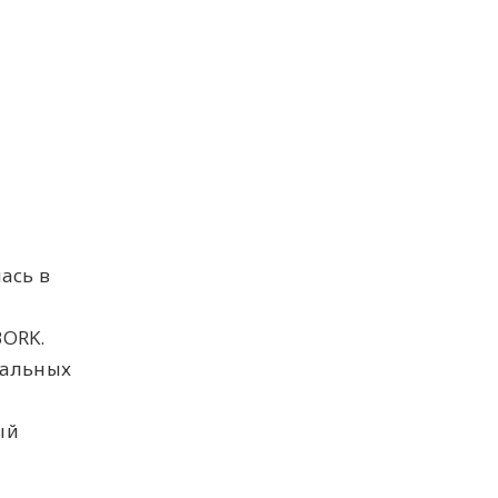
ась в
BORK.
кальных
ый