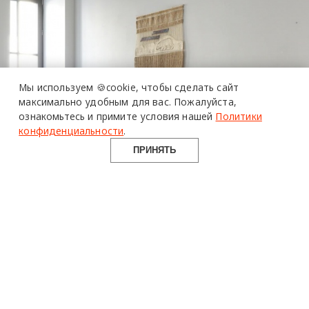
Мы используем 🍪cookie,
чтобы сделать сайт
максимально удобным для вас.
Пожалуйста,
ознакомьтесь и примите условия нашей
Политики
конфиденциальности
.
более 20 тысяч специалистов читают про дизайн и архитектуру в Telegram канале Design Mate
ПРИНЯТЬ