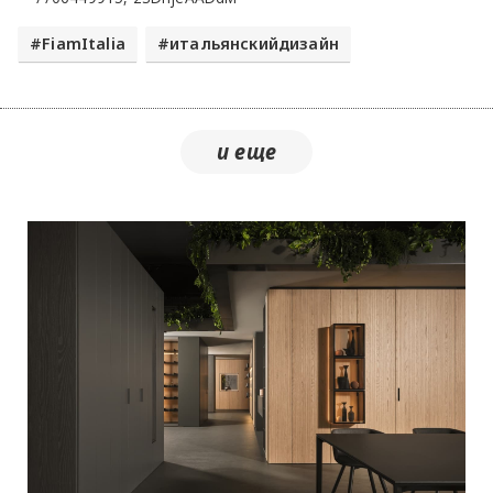
FiamItalia
итальянскийдизайн