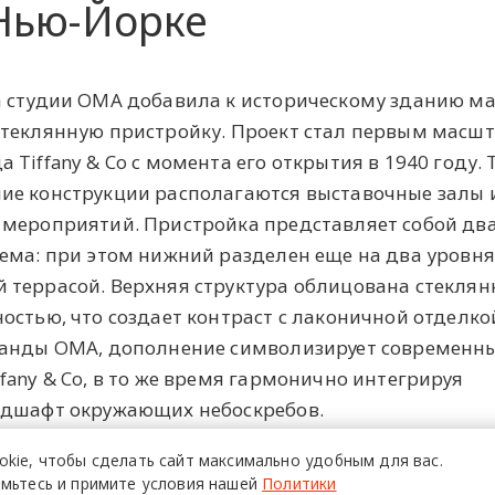
 Нью-Йорке
а студии OMA добавила к историческому зданию м
стеклянную пристройку. Проект стал первым масш
Tiffany & Co с момента его открытия в 1940 году. 
ие конструкции располагаются выставочные залы 
 мероприятий. Пристройка представляет собой дв
ема: при этом нижний разделен еще на два уровня
 террасой. Верхняя структура облицована стекля
остью, что создает контраст с лаконичной отделко
манды OMA, дополнение символизирует современны
fany & Co, в то же время гармонично интегрируя
ндшафт окружающих небоскребов.
okie,
чтобы сделать сайт
максимально удобным для вас.
мьтесь и примите условия нашей
Политики