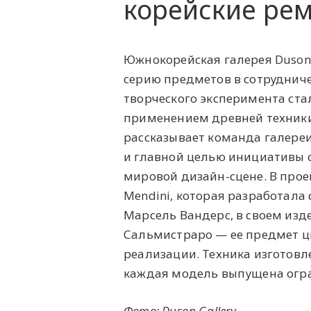
корейские ре
Южнокорейская галерея Duson
серию предметов в сотруднич
творческого эксперимента ста
применением древней техники
рассказывает команда галереи 
и главной целью инициативы с
мировой дизайн-сцене. В проек
Mendini, которая разработала
Марсель Вандерс, в своем изд
Сальмистраро — ее предмет ц
реализации. Техника изготовле
каждая модель выпущена огра
Фото: Duson Gallery.