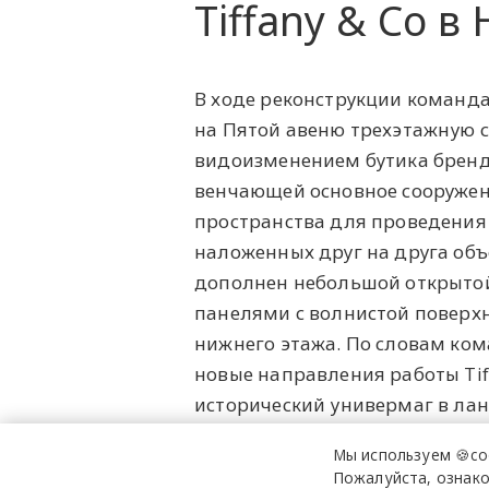
Tiffany & Co в
В ходе реконструкции команд
на Пятой авеню трехэтажную 
видоизменением бутика бренда 
венчающей основное сооружен
пространства для проведения
наложенных друг на друга объ
дополнен небольшой открытой
панелями с волнистой поверхн
нижнего этажа. По словам ко
новые направления работы Tif
исторический универмаг в ла
Мы используем 🍪co
Фото:
floto+warner.
Пожалуйста, ознако