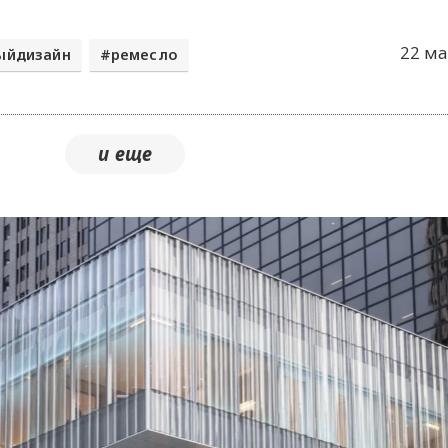
22 ма
ыйдизайн
ремесло