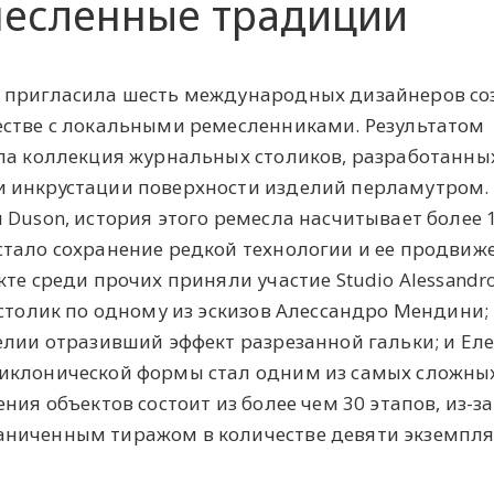
месленные традиции
 пригласила шесть международных дизайнеров со
естве с локальными ремесленниками. Результатом
ла коллекция журнальных столиков, разработанных
 инкрустации поверхности изделий перламутром.
Duson, история этого ремесла насчитывает более 1
тало сохранение редкой технологии и ее продвиж
те среди прочих приняли участие Studio Alessandr
 столик по одному из эскизов Алессандро Мендини;
елии отразивший эффект разрезанной гальки; и Ел
иклонической формы стал одним из самых сложны
ния объектов состоит из более чем 30 этапов, из-за
ниченным тиражом в количестве девяти экземпля