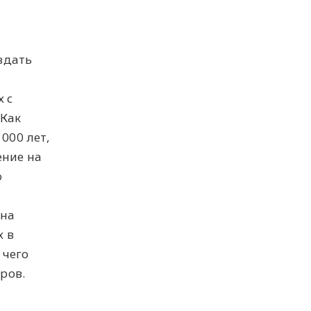
здать
 с
 Как
000 лет,
ение на
o
ена
х в
 чего
ров.