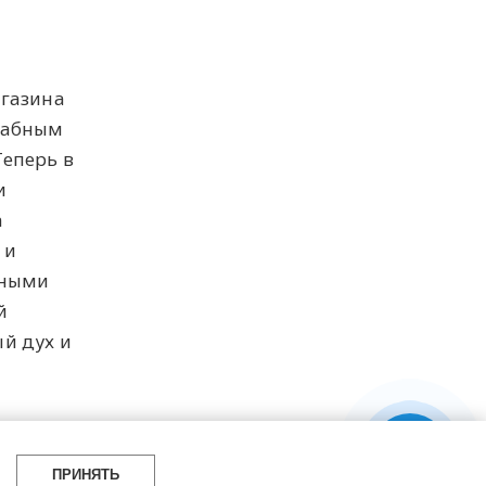
агазина
табным
Теперь в
и
а
 и
нными
й
й дух и
ПРИНЯТЬ